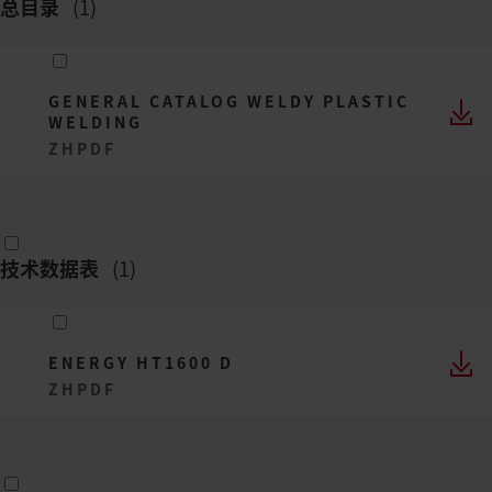
总目录
(
1
)
GENERAL CATALOG WELDY PLASTIC
WELDING
ZH
PDF
技术数据表
(
1
)
ENERGY HT1600 D
ZH
PDF