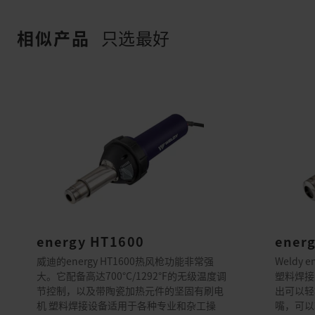
相似产品
只选最好
energy HT1600
ener
威迪的energy HT1600热风枪功能非常强
Weldy
大。它配备高达700°C/1292°F的无级温度调
塑料焊接
节控制，以及带陶瓷加热元件的坚固有刷电
出可以轻
机 塑料焊接设备适用于各种专业和杂工操
嘴，可以