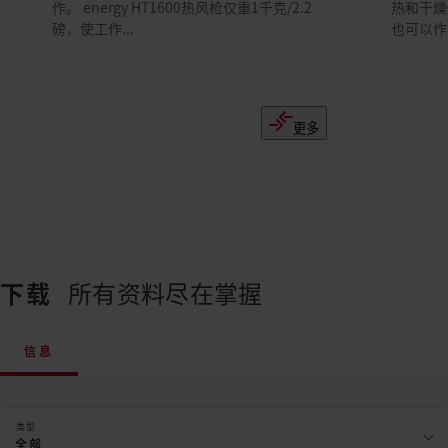
作。 energy HT1600热风枪仅重1千克/2.2
热和干燥任
磅，使工作...
也可以作为
更多
下载
所有资料尽在掌握
信息
类型
全部