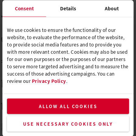
Consent
Details
About
遮阳篷和挡风板焊接
We use cookies to ensure the functionality of our
website, to evaluate the performance of the website,
船艇建造和维修
to provide social media features and to provide you
with more relevant content. Cookies may also be used
for our own purposes or the purposes of our partners
电缆收缩
to serve more targeted advertising and to measure the
success of those advertising campaigns. You can
review our
Privacy Policy
.
平顶膜焊接
铺设地板
ALLOW ALL COOKIES
USE NECESSARY COOKIES ONLY
箔片收缩