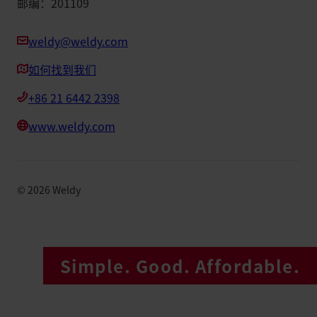
邮编：201109
weldy@weldy.com
如何找到我们
+86 21 6442 2398
www.weldy.com
©
2026
Weldy
Simple. Good. Affordable.