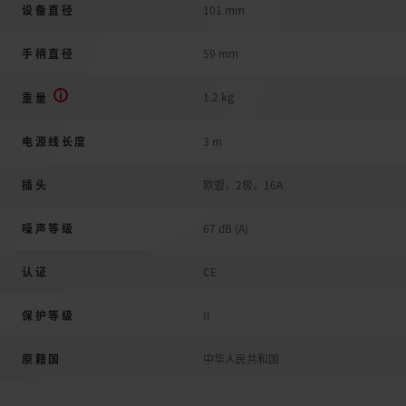
设备直径
101 mm
手柄直径
59 mm
1.2 kg
重量
电源线长度
3 m
插头
欧盟，2极，16A
噪声等级
67 dB (A)
认证
CE
保护等级
II
原籍国
中华人民共和国