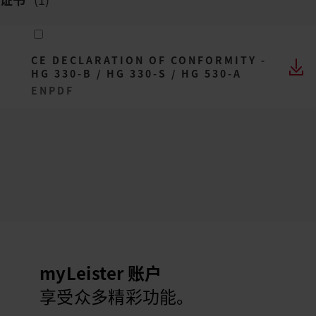
CE DECLARATION OF CONFORMITY -
HG 330-B / HG 330-S / HG 530-A
EN
PDF
myLeister 账户
享受众多精彩功能。