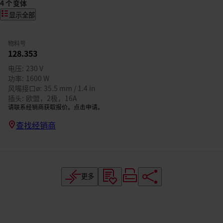
4 个变体
显示全部
物料号
128.353
电压
230 V
功率
1600 W
风嘴接口ø
35.5 mm / 1.4 in
插头
欧盟，2极，16A
请联系经销商获取报价。点击申请。
查找经销商
更多