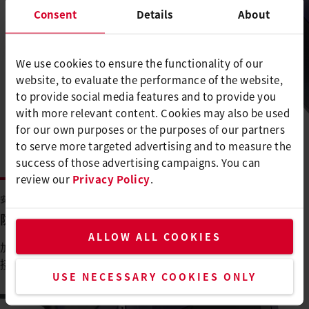
Consent
Details
About
We use cookies to ensure the functionality of our
website, to evaluate the performance of the website,
to provide social media features and to provide you
with more relevant content. Cookies may also be used
for our own purposes or the purposes of our partners
to serve more targeted advertising and to measure the
success of those advertising campaigns. You can
review our
Privacy Policy
.
安全性
防火配件保证人员安全，不损坏材料
ALLOW ALL COOKIES
加热保护装置只需安装在HG 330-B上，即可防止材料和用户直
接接触到热的加热管。
USE NECESSARY COOKIES ONLY