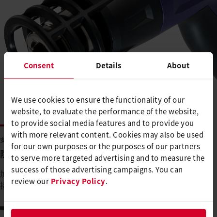
Consent
Details
About
We use cookies to ensure the functionality of our
website, to evaluate the performance of the website,
to provide social media features and to provide you
with more relevant content. Cookies may also be used
安全性
for our own purposes or the purposes of our partners
防火配件保证人员安全，不损坏材料
to serve more targeted advertising and to measure the
success of those advertising campaigns. You can
加热保护装置只需安装在HG 330-B上，即可防止材料和用户直
review our
Privacy Policy
.
接接触到热的加热管。