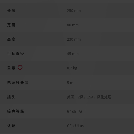
长度
250 mm
宽度
80 mm
高度
230 mm
手柄直径
45 mm
0.7 kg
重量
电源线长度
5 m
插头
美国，2极，15A，极化处理
噪声等级
67 dB (A)
认证
CE; cULus