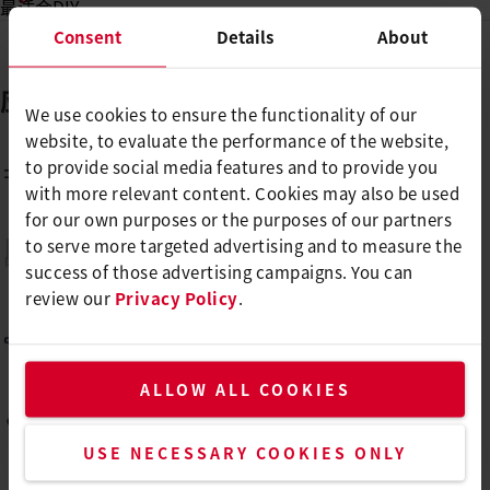
最适合DIY
Consent
Details
About
应用
几乎无限
We use cookies to ensure the functionality of our
website, to evaluate the performance of the website,
to provide social media features and to provide you
电缆收缩
with more relevant content. Cookies may also be used
for our own purposes or the purposes of our partners
to serve more targeted advertising and to measure the
箔片收缩
success of those advertising campaigns. You can
review our
Privacy Policy
.
塑料成型
ALLOW ALL COOKIES
车身内饰
USE NECESSARY COOKIES ONLY
脱色