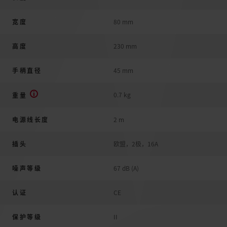
宽度
80 mm
高度
230 mm
手柄直径
45 mm
0.7 kg
重量
电源线长度
2 m
插头
欧盟，2极，16A
噪声等级
67 dB (A)
认证
CE
保护等级
II