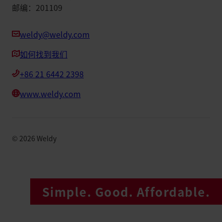
邮编：201109
weldy@weldy.com
如何找到我们
+86 21 6442 2398
www.weldy.com
©
2026
Weldy
Simple. Good. Affordable.