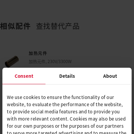
相似配件
查找替代产品
加热元件
加热元件, 230V/3300W
124.322
Consent
Details
About
加热元件
We use cookies to ensure the functionality of our
加热元件，230V/2200W
website, to evaluate the performance of the website,
116.900
to provide social media features and to provide you
with more relevant content. Cookies may also be used
for our own purposes or the purposes of our partners
to serve more targeted advertising and to measure the