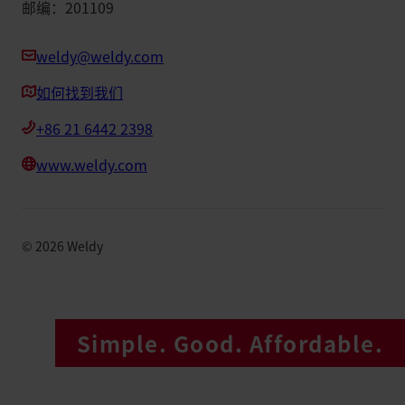
邮编：201109
weldy@weldy.com
如何找到我们
+86 21 6442 2398
www.weldy.com
©
2026
Weldy
Simple. Good. Affordable.