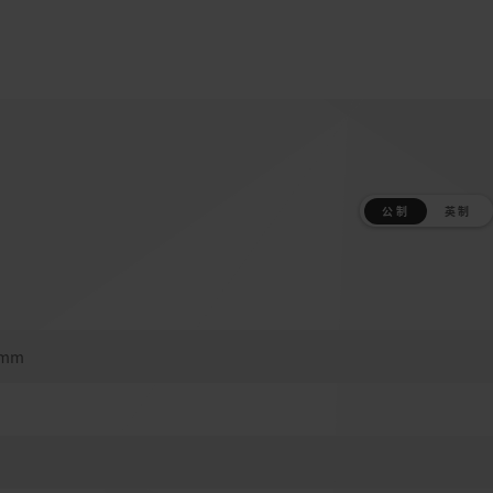
公制
英制
 mm