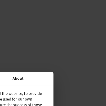
About
f the website, to provide
be used for our own
ure the success of those