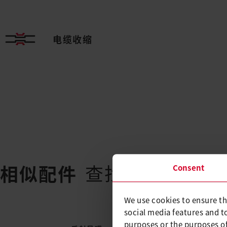
电缆收缩
查找替代产品
相似配件
Consent
We use cookies to ensure th
social media features and t
purposes or the purposes of