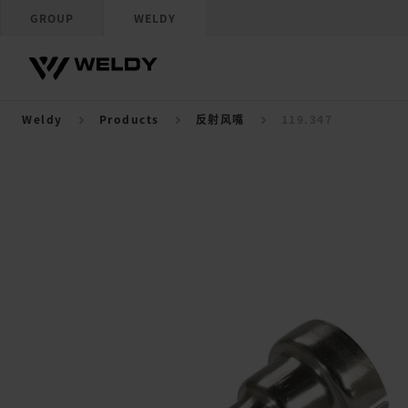
GROUP
WELDY
Weldy
Products
反射风嘴
119.347