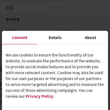
认证
CE
保护等级
I
原籍国
中华人民共和国
Consent
Details
About
We use cookies to ensure the functionality of our
website, to evaluate the performance of the website,
to provide social media features and to provide you
亮点
可靠且便宜
with more relevant content. Cookies may also be used
for our own purposes or the purposes of our partners
超宽焊接风嘴
to serve more targeted advertising and to measure the
TPO和PVC膜的理想选择
success of those advertising campaigns. You can
方便的导引手柄
review our
Privacy Policy
.
含包装箱