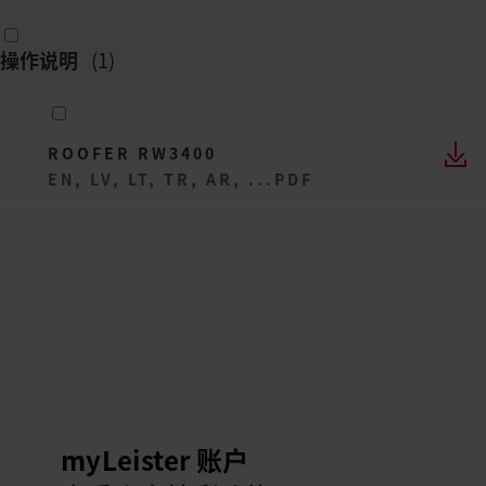
操作说明
(
1
)
ROOFER RW3400
EN, LV, LT, TR, AR, ...
PDF
myLeister 账户