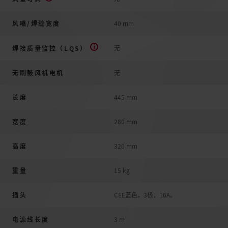
风嘴/焊缝宽度
40 mm
无
焊接质量监控（LQS）
无刷鼓风机电机
无
长度
445 mm
宽度
280 mm
高度
320 mm
重量
15 kg
插头
CEE蓝色，3极，16A。
电源线长度
3 m