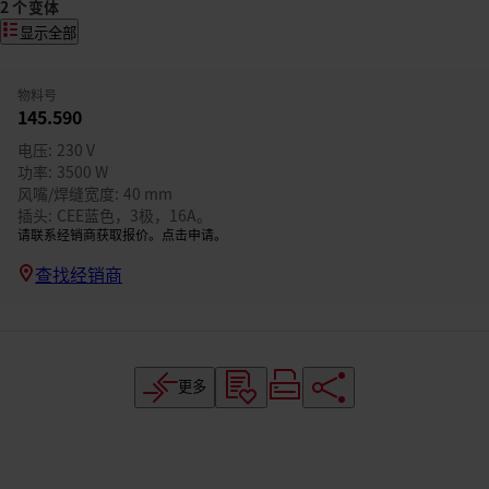
2 个变体
显示全部
物料号
145.590
电压
230 V
功率
3500 W
风嘴/焊缝宽度
40 mm
插头
CEE蓝色，3极，16A。
请联系经销商获取报价。点击申请。
查找经销商
更多