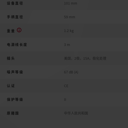
设备直径
101 mm
手柄直径
59 mm
1.2 kg
重量
电源线长度
3 m
插头
美国，2极，15A，极化处理
噪声等级
67 dB (A)
认证
CE
保护等级
II
原籍国
中华人民共和国