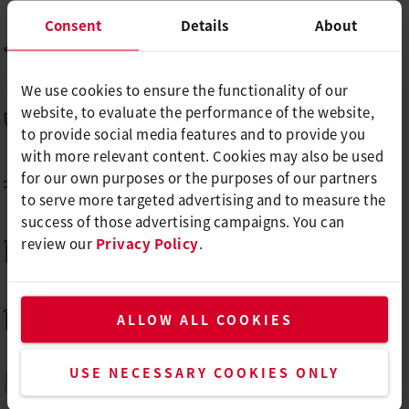
Consent
Details
About
遮阳篷和挡风板焊接
We use cookies to ensure the functionality of our
website, to evaluate the performance of the website,
船艇建造和维修
to provide social media features and to provide you
with more relevant content. Cookies may also be used
for our own purposes or the purposes of our partners
电缆收缩
to serve more targeted advertising and to measure the
success of those advertising campaigns. You can
review our
Privacy Policy
.
平顶膜焊接
铺设地板
ALLOW ALL COOKIES
USE NECESSARY COOKIES ONLY
箔片收缩