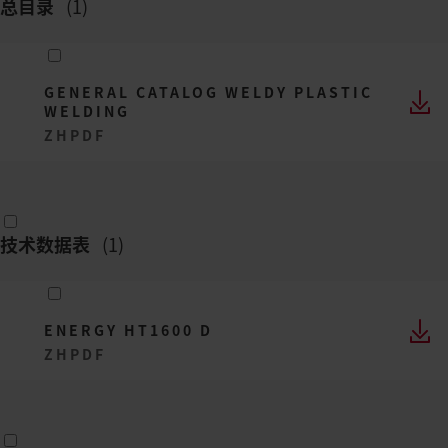
总目录
(
1
)
GENERAL CATALOG WELDY PLASTIC
WELDING
ZH
PDF
技术数据表
(
1
)
ENERGY HT1600 D
ZH
PDF