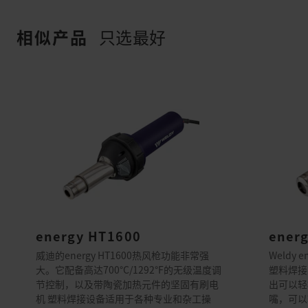
相似产品
只选最好
energy HT1600
ener
威迪的energy HT1600热风枪功能非常强
Weldy
大。它配备高达700°C/1292°F的无级温度调
塑料焊接
节控制，以及带陶瓷加热元件的坚固有刷电
出可以轻
机 塑料焊接设备适用于各种专业和杂工操
嘴，可以