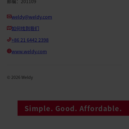
邮编：201109
weldy@weldy.com
如何找到我们
+86 21 6442 2398
www.weldy.com
©
2026
Weldy
Simple. Good. Affordable.