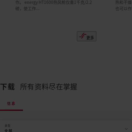
作。 energy HT1600热风枪仅重1千克/2.2
热和干燥任
磅，使工作...
也可以作为
更多
下载
所有资料尽在掌握
信息
类型
全部