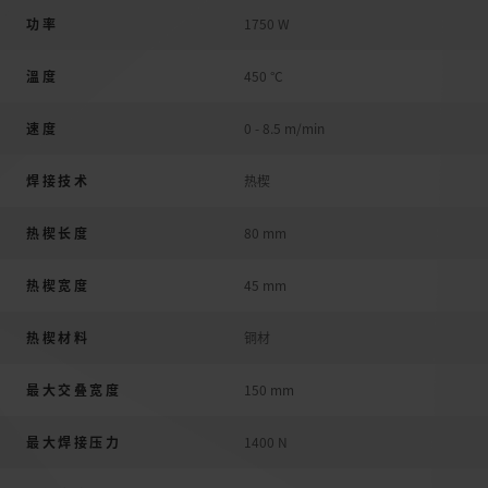
功率
1750 W
溫度
450 °C
速度
0 - 8.5 m/min
焊接技术
热楔
热楔长度
80 mm
热楔宽度
45 mm
热楔材料
铜材
最大交叠宽度
150 mm
最大焊接压力
1400 N