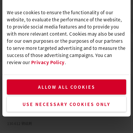
We use cookies to ensure the functionality of our
0.8 - 2.5 mm
可焊材料厚度
website, to evaluate the performance of the website,
to provide social media features and to provide you
电源线长度
3 m
with more relevant content. Cookies may also be used
for our own purposes or the purposes of our partners
插头
CEE蓝色，3极，16A。
to serve more targeted advertising and to measure the
success of those advertising campaigns. You can
保护等级
I
review our
Privacy Policy
.
补充说明
没有CE – 不在欧洲使用
原籍国
中华人民共和国
ALLOW ALL COOKIES
标配范围
USE NECESSARY COOKIES ONLY
130.612 铜丝刷