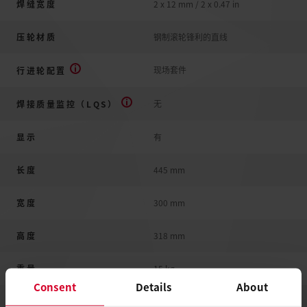
焊缝宽度
2 x 12 mm / 2 x 0.47 in
压轮材质
钢制滚轮锋利的直线
现场套件
行进轮配置
无
焊接质量监控（LQS）
显示
有
长度
445 mm
宽度
300 mm
高度
318 mm
重量
15 kg
Consent
Details
About
焊接材料
CSPE; FPO; HDPE; LDPE; LLDPE; PE; PP; TPO