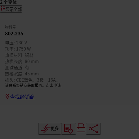
2 个变体
显示全部
物料号
802.235
电压
230 V
功率
1750 W
热楔材料
铜材
热楔长度
80 mm
测试通道
有
热楔宽度
45 mm
插头
CEE蓝色，3极，16A。
请联系经销商获取报价。点击申请。
查找经销商
更多