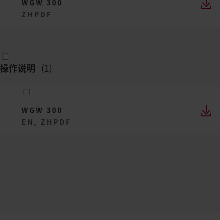
WGW 300
ZH
PDF
操作说明
(
1
)
WGW 300
EN, ZH
PDF